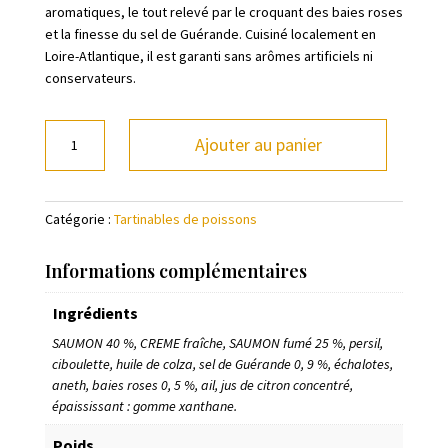
aromatiques, le tout relevé par le croquant des baies roses
et la finesse du sel de Guérande. Cuisiné localement en
Loire-Atlantique, il est garanti sans arômes artificiels ni
conservateurs.
quantité
Ajouter au panier
de
Tartinable
de
Catégorie :
Tartinables de poissons
poissons
Saumon
fumé
Informations complémentaires
au
Ingrédients
Poivre
rose
SAUMON 40 %, CREME fraîche, SAUMON fumé 25 %, persil,
Sel
ciboulette, huile de colza, sel de Guérande 0, 9 %, échalotes,
de
aneth, baies roses 0, 5 %, ail, jus de citron concentré,
Guérande
épaississant : gomme xanthane.
Poids