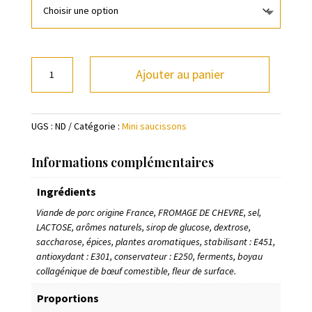
quantité
Ajouter au panier
de
Mini
saucissons
UGS :
ND
Catégorie :
Mini saucissons
fromage
de
chèvre
Informations complémentaires
Ingrédients
Viande de porc origine France, FROMAGE DE CHEVRE, sel,
LACTOSE, arômes naturels, sirop de glucose, dextrose,
saccharose, épices, plantes aromatiques, stabilisant : E451,
antioxydant : E301, conservateur : E250, ferments, boyau
collagénique de bœuf comestible, fleur de surface.
Proportions