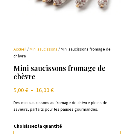
Accueil
/
Mini saucissons
/ Mini saucissons fromage de
chèvre
Mini saucissons fromage de
chèvre
Plage
5,00
€
–
16,00
€
de
prix :
Des mini saucissons au fromage de chèvre pleins de
saveurs, parfaits pour les pauses gourmandes.
5,00 €
à
16,00 €
Choisissez la quantité