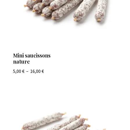
Mini saucissons
nature
Plage
5,00
€
–
16,00
€
de
prix :
5,00 €
à
16,00 €